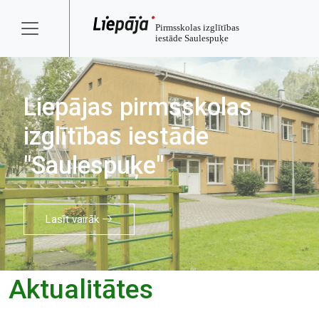
Liepājas pirmsskolas
izglītības iestāde
"Saulespuķe"
Lasīt vairāk
Aktualitātes