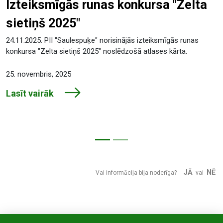
Izteiksmīgās runas konkursa "Zelta
sietiņš 2025"
24.11.2025. PII "Saulespuķe" norisinājās izteiksmīgās runas
konkursa "Zelta sietiņš 2025" noslēdzošā atlases kārta.
25. novembris, 2025
Lasīt vairāk
JĀ
NĒ
Vai informācija bija noderīga?
vai