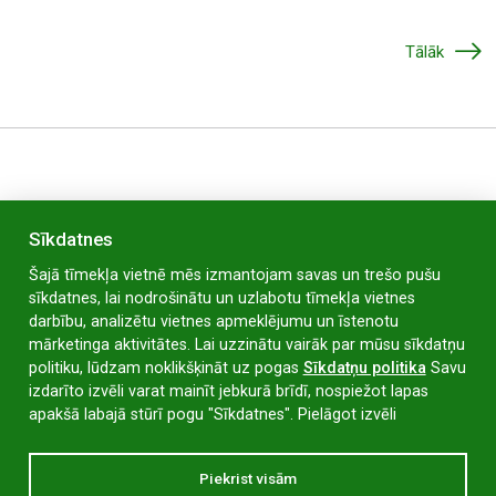
Tālāk
Sīkdatnes
Šajā tīmekļa vietnē mēs izmantojam savas un trešo pušu
sīkdatnes, lai nodrošinātu un uzlabotu tīmekļa vietnes
darbību, analizētu vietnes apmeklējumu un īstenotu
mārketinga aktivitātes. Lai uzzinātu vairāk par mūsu sīkdatņu
politiku, lūdzam noklikšķināt uz pogas
Sīkdatņu politika
Savu
O. Kalpaka iela 58 / Siļķu iela 16A / Strazdu iela 6,
izdarīto izvēli varat mainīt jebkurā brīdī, nospiežot lapas
Liepāja, LV-3405
apakšā labajā stūrī pogu "Sīkdatnes".
Pielāgot izvēli
saulespuke@liepaja.edu.lv
Piekrist visām