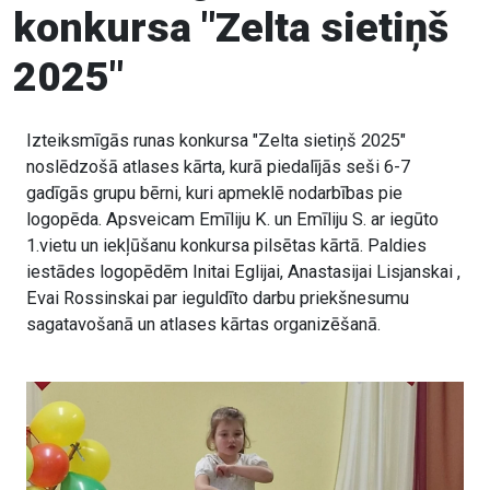
konkursa "Zelta sietiņš
2025"
Izteiksmīgās runas konkursa "Zelta sietiņš 2025"
noslēdzošā atlases kārta, kurā piedalījās seši 6-7
gadīgās grupu bērni, kuri apmeklē nodarbības pie
logopēda. Apsveicam Emīliju K. un Emīliju S. ar iegūto
1.vietu un iekļūšanu konkursa pilsētas kārtā. Paldies
iestādes logopēdēm Initai Eglijai, Anastasijai Lisjanskai ,
Evai Rossinskai par ieguldīto darbu priekšnesumu
sagatavošanā un atlases kārtas organizēšanā.