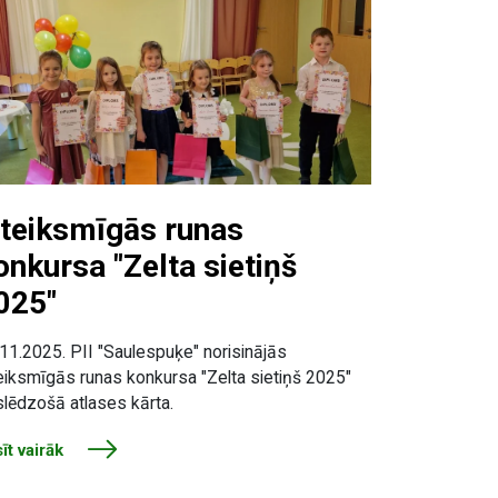
zteiksmīgās runas
onkursa "Zelta sietiņš
025"
11.2025. PII "Saulespuķe" norisinājās
eiksmīgās runas konkursa "Zelta sietiņš 2025"
lēdzošā atlases kārta.
īt vairāk