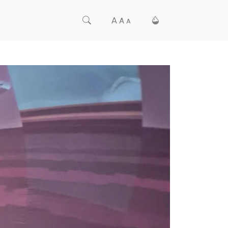
A
A
A