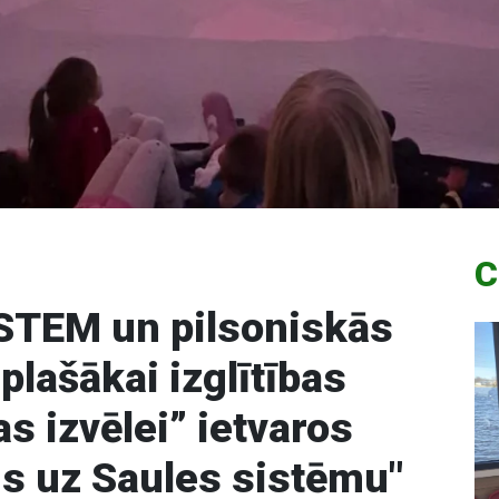
C
"STEM un pilsoniskās
plašākai izglītības
s izvēlei” ietvaros
s uz Saules sistēmu"