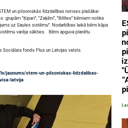
STEM un pilsoniskās līdzdalības norises plašākai
ros grupām "Ķipari", "Zaķēni", "Bitītes" bērniem notika
E
ums uz Saules sistēmu". Nodarbības laikā bērni kāpa
p
 sistēmu varēja sākties. Bērni apguva planētu
n
p
ociālais fonds Plus un Latvijas valsts.
i
"
v/lv/jaunums/stem-un-pilsoniskas-lidzdalibas-
“
isa-latvija
p
Las