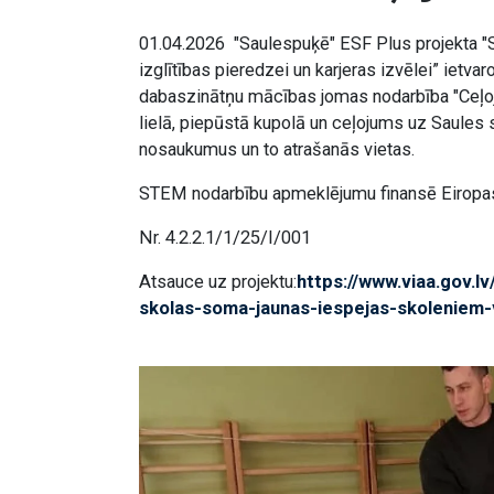
01.04.2026 "Saulespuķē" ESF Plus projekta "
izglītības pieredzei un karjeras izvēlei” ietva
dabaszinātņu mācības jomas nodarbība "Ceļoj
lielā, piepūstā kupolā un ceļojums uz Saules
nosaukumus un to atrašanās vietas.
STEM nodarbību apmeklējumu finansē Eiropas S
Nr. 4.2.2.1/1/25/I/001
Atsauce uz projektu:
https://www.viaa.gov.l
skolas-soma-jaunas-iespejas-skoleniem-v