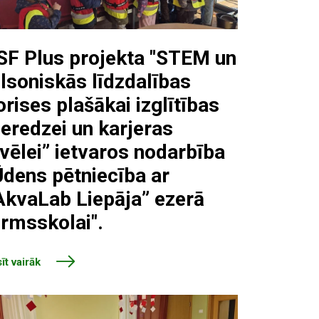
SF Plus projekta "STEM un
ilsoniskās līdzdalības
orises plašākai izglītības
ieredzei un karjeras
zvēlei” ietvaros nodarbība
Ūdens pētniecība ar
AkvaLab Liepāja” ezerā
irmsskolai".
īt vairāk