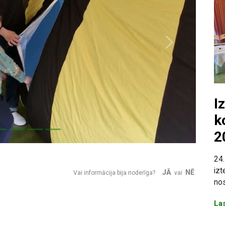
Next
I
k
2
24.
izt
JĀ
NĒ
Vai informācija bija noderīga?
vai
nos
Las