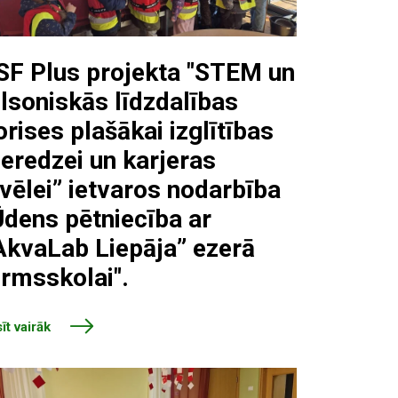
SF Plus projekta "STEM un
ilsoniskās līdzdalības
orises plašākai izglītības
ieredzei un karjeras
zvēlei” ietvaros nodarbība
Ūdens pētniecība ar
AkvaLab Liepāja” ezerā
irmsskolai".
īt vairāk