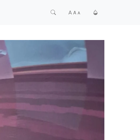
A
A
A