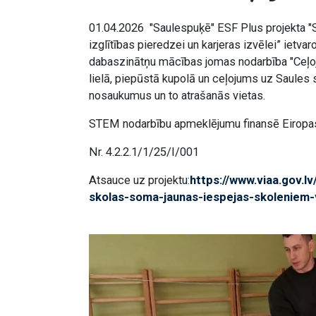
01.04.2026 "Saulespuķē" ESF Plus projekta "
izglītības pieredzei un karjeras izvēlei” ietva
dabaszinātņu mācības jomas nodarbība "Ceļoj
lielā, piepūstā kupolā un ceļojums uz Saules
nosaukumus un to atrašanās vietas.
STEM nodarbību apmeklējumu finansē Eiropas S
Nr. 4.2.2.1/1/25/I/001
Atsauce uz projektu:
https://www.viaa.gov.l
skolas-soma-jaunas-iespejas-skoleniem-v