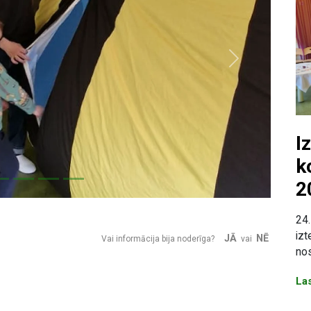
Next
I
k
2
24.
izt
JĀ
NĒ
Vai informācija bija noderīga?
vai
nos
Las