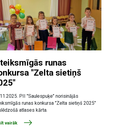
zteiksmīgās runas
onkursa "Zelta sietiņš
025"
11.2025. PII "Saulespuķe" norisinājās
eiksmīgās runas konkursa "Zelta sietiņš 2025"
lēdzošā atlases kārta.
īt vairāk