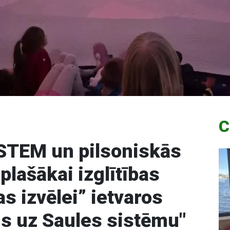
C
"STEM un pilsoniskās
plašākai izglītības
s izvēlei” ietvaros
s uz Saules sistēmu"