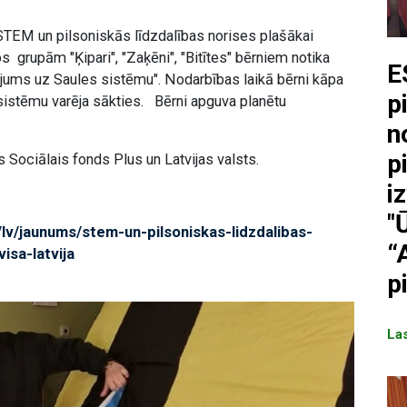
STEM un pilsoniskās līdzdalības norises plašākai
ros grupām "Ķipari", "Zaķēni", "Bitītes" bērniem notika
E
ums uz Saules sistēmu". Nodarbības laikā bērni kāpa
p
 sistēmu varēja sākties. Bērni apguva planētu
n
p
ociālais fonds Plus un Latvijas valsts.
i
"
v/lv/jaunums/stem-un-pilsoniskas-lidzdalibas-
“
isa-latvija
p
Las