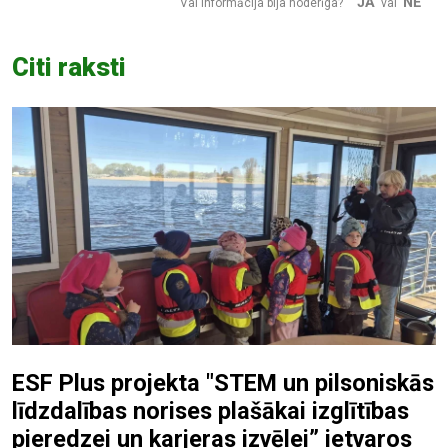
JĀ
NĒ
Vai informācija bija noderīga?
vai
Citi raksti
ESF Plus projekta "STEM un pilsoniskās
līdzdalības norises plašākai izglītības
pieredzei un karjeras izvēlei” ietvaros