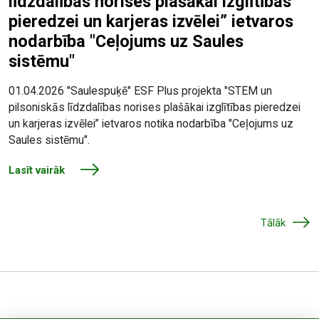
līdzdalības norises plašākai izglītības
pieredzei un karjeras izvēlei” ietvaros
nodarbība "Ceļojums uz Saules
sistēmu"
01.04.2026 "Saulespuķē" ESF Plus projekta "STEM un
pilsoniskās līdzdalības norises plašākai izglītības pieredzei
un karjeras izvēlei” ietvaros notika nodarbība "Ceļojums uz
Saules sistēmu".
Lasīt vairāk
Tālāk