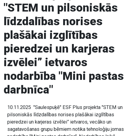
"STEM un pilsoniskās
līdzdalības norises
plašākai izglītības
pieredzei un karjeras
izvēlei” ietvaros
nodarbība "Mini pastas
darbnīca"
10.11.2025 "Saulespuķē" ESF Plus projekta "STEM un
pilsoniskās līdzdalības norises plašākai izglītības
pieredzei un karjeras izvēlei” ietvaros, vecāko un
sagatavošanas grupu bērniem notika tehnoloģiju jomas