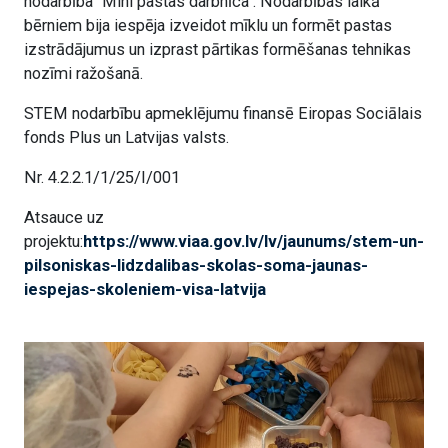
nodarbība "Mini pastas darbnīca". Nodarbības laikā
bērniem bija iespēja izveidot mīklu un formēt pastas
izstrādājumus un izprast pārtikas formēšanas tehnikas
nozīmi ražošanā.
STEM nodarbību apmeklējumu finansē Eiropas Sociālais
fonds Plus un Latvijas valsts.
Nr. 4.2.2.1/1/25/I/001
Atsauce uz
projektu:
https://www.viaa.gov.lv/lv/jaunums/stem-un-
pilsoniskas-lidzdalibas-skolas-soma-jaunas-
iespejas-skoleniem-visa-latvija